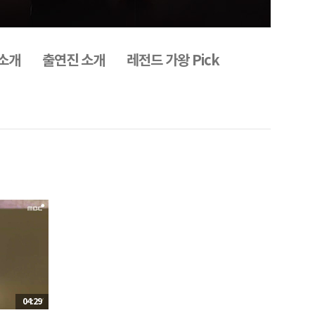
소개
출연진 소개
레전드 가왕 Pick
04:29