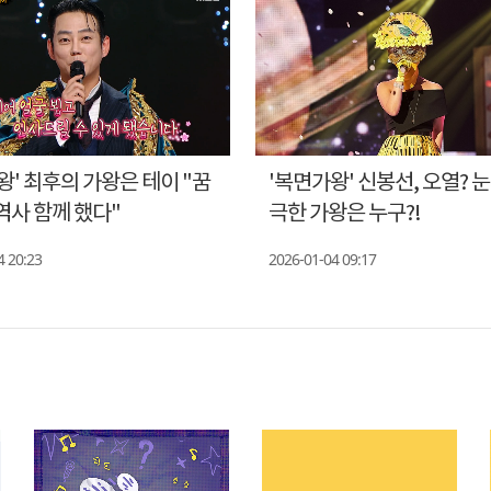
왕' 최후의 가왕은 테이 "꿈
'복면가왕' 신봉선, 오열? 
사 함께 했다"
극한 가왕은 누구?!
4 20:23
2026-01-04 09:17