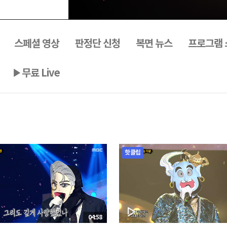
스페셜 영상
판정단 신청
복면 뉴스
프로그램 
▶무료 Live
핫클립
04:58