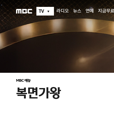
복
면
가
TV
라디오
뉴스
연예
지금무
왕
MBC 예능
복면가왕