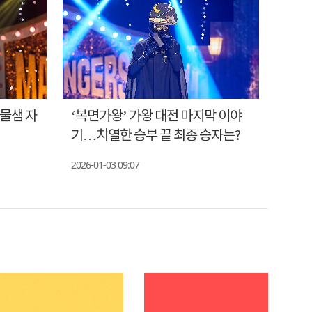
눈물샘 자
‘복면가왕’ 가왕 대전 마지막 이야
불난
기…치열한 승부 끝 최종 승자는?
동…'
2026-01-03 09:07
2026-0