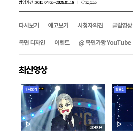
좋
방영기간 : 2015.04.05~2026.01.18
♡ 25,555
아
요
프
로
그
다시보기
예고보기
시청자의견
클립영상
램
메
뉴
복면 디자인
이벤트
@ 복면가왕 YouTube
최신영상
다시보기
핫클립
01:40:14