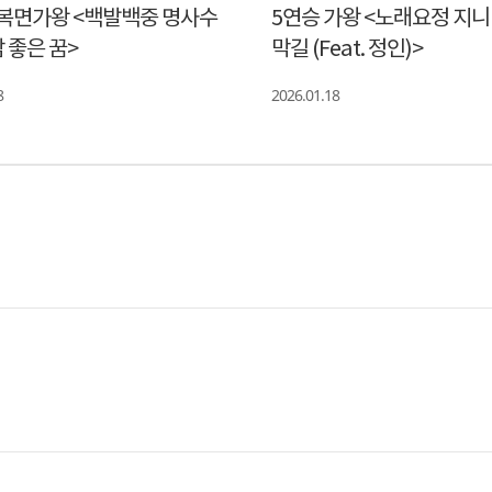
복면가왕 <백발백중 명사수
5연승 가왕 <노래요정 지니 
밤 좋은 꿈>
막길 (Feat. 정인)>
8
2026.01.18