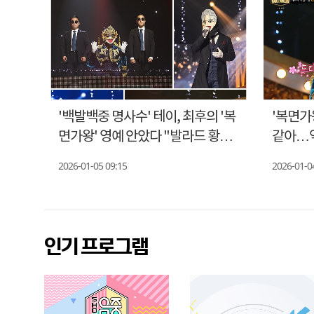
 파이
'백발백중 명사수' 테이, 최후의 '복
'복면가
면가왕' 영예 안았다 "발라드 황태
같아…역
자 품격"
2026-01-05 09:15
2026-01-0
인기 프로그램