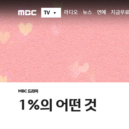
1%
의
어
TV
라디오
뉴스
연예
지금무
떤
것
MBC 드라마
1%의 어떤 것