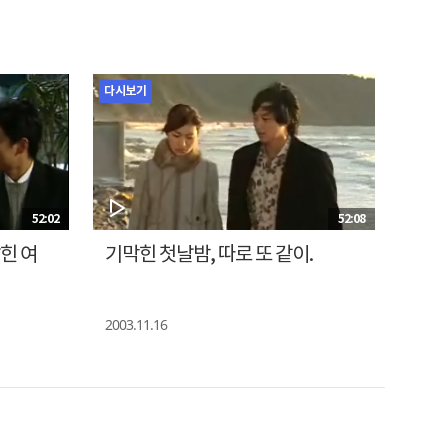
다시보기
52:02
52:08
힌 여
기막힌 첫날밤, 따로 또 같이.
2003.11.16