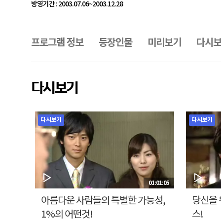
방영기간 : 2003.07.06~2003.12.28
프
로
그
프로그램 정보
등장인물
미리보기
다시
램
메
뉴
다시보기
다시보기
다시보기
01:01:05
아름다운 사람들의 특별한 가능성,
당신을 
1%의 어떤것!
스!