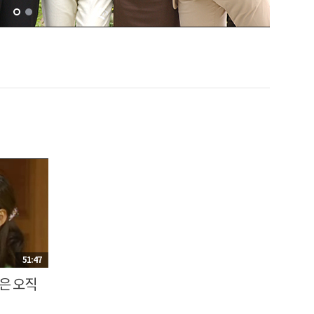
51:47
랑은 오직