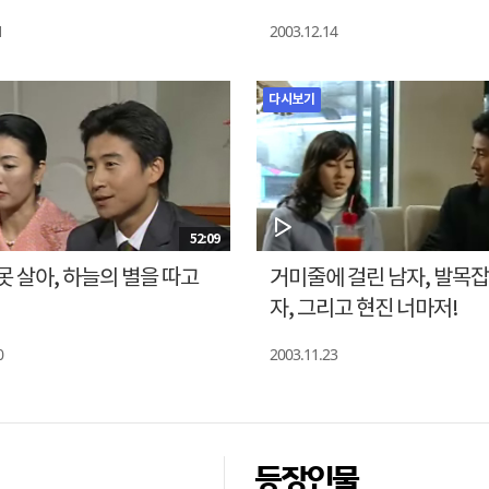
1
2003.12.14
다시보기
52:09
못 살아, 하늘의 별을 따고
거미줄에 걸린 남자, 발목잡
자, 그리고 현진 너마저!
0
2003.11.23
등장인물