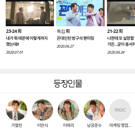
23-24
특집
21-22
회
회
회
내가 뭐 때문에 이렇게까지
꼰대인턴 방구석 팬미팅
나한테 또 실망할
했는데!!
거든...굳이 용서
2020.06.27
지 마라.
2020.07.01
2020.06.24
등장인물
가열찬
이만식
이태리
남궁준수
마케팅 영업팀