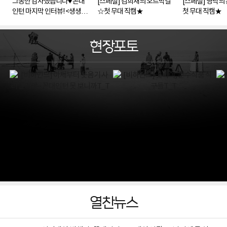
그동안 감사했습니다♥ 꼰대
[스페셜] 김희재의 오르막길
[스페셜] 영탁의
인턴 마지막 인터뷰! <생생현
☆첫 무대 직캠★
첫 무대 직캠★
장>
현장포토
열찬뉴스