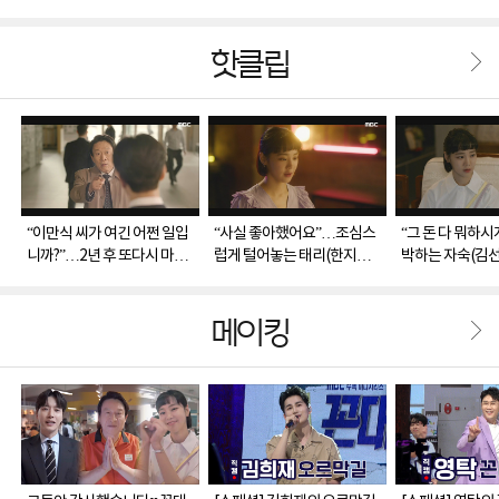
핫클립
“이만식 씨가 여긴 어쩐 일입
“사실 좋아했어요”…조심스
“그 돈 다 뭐하
니까?”…2년 후 또다시 마주
럽게 털어놓는 태리(한지은)
박하는 자숙(김선
한 두 사람
의 마음
는 태리(한지은)
메이킹