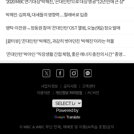
‘2020 MBC 연기대상’ 박해진, ‘꼰대인턴’으로 대상 영광 “12년 만에 큰 상”
박해진·김희재, 대세들의 영향력…컬래버로 입증
영탁·이찬원→정동원 참여 '꼰대인턴' OST 앨범, 오늘(9일) 정오 발매
[끝터뷰] '꼰대인턴' 박해진, 과감히 벗어던진 '박해진'이라는 허물
'꼰대인턴' 박아인 "직장생활 간접 체험, 좋은 에너지 충전의 시간" 종영 소감
사업자 정보
공지사항
고객센터
개인정보 처리방침
이용약관
PC 버전
Powered by
Translate
© MBC & iMBC 무단 전재, 재배포 및 이용(AI학습 포함)금지