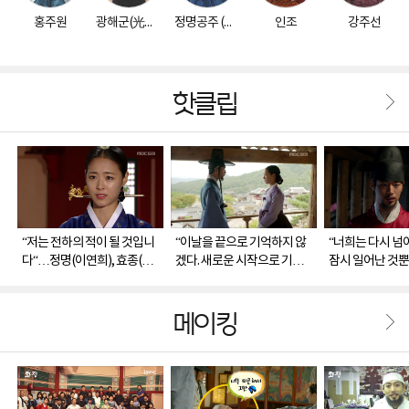
홍주원
광해군(光海君)
정명공주 (貞明公主)
인조
강주선
핫클립
“저는 전하의 적이 될 것입니
“이날을 끝으로 기억하지 않
“너희는 다시 넘
다“…정명(이연희), 효종(이
겠다. 새로운 시작으로 기억
잠시 일어난 것
민호)에 올바른 정치 당부
하겠다“…정명(이연희), 주
선(조성하), 투
원(서강준)과 궁 떠나 새 시대
지 않은 속내
맞이
메이킹