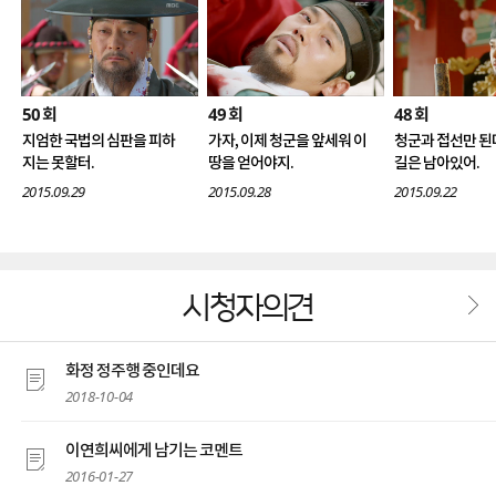
50
49
48
회
회
회
지엄한 국법의 심판을 피하
가자, 이제 청군을 앞세워 이
청군과 접선만 된
지는 못할터.
땅을 얻어야지.
길은 남아있어.
2015.09.29
2015.09.28
2015.09.22
시청자의견
화정 정주행 중인데요
2018-10-04
이연희씨에게 남기는 코멘트
2016-01-27