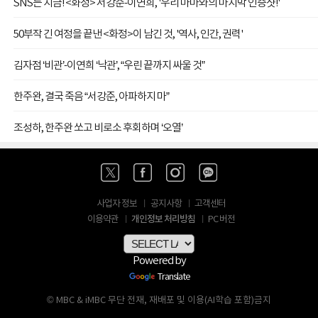
SNS는 지금! <화정> 서강준-이연희, '우리 마마와의 마지막 인증샷!'
50부작 긴 여정을 끝낸 <화정>이 남긴 것, '역사, 인간, 권력'
김자점 ‘비관’-이연희 ‘낙관’, “우린 끝까지 싸울 것”
한주완, 결국 죽음 “서강준, 아파하지 마”
조성하, 한주완 쏘고 비로소 후회하며 ‘오열’
사업자 정보
공지사항
고객센터
개인정보 처리방침
이용약관
PC 버전
Powered by
Translate
© MBC & iMBC 무단 전재, 재배포 및 이용(AI학습 포함)금지