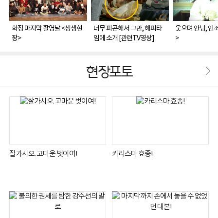
화정 마지막 촬영날 <생생현
너무 피곤해서 그만, 해피타
웃으며 안녕, 인
장>
임에 소개 [관련TV영상]
>
현장포토
잘가시오. 고마운 벗이여!
카리스마 효종!