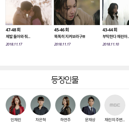
47-48
45-46
43-44
회
회
회
제발 돌아와 줘...
똑똑히 지켜보라구!!!
부탁한다 채린아..
2018.11.17
2018.11.17
2018.11.10
등장인물
민채린
차은혁
하연주
문재상
채린의 주변 인물