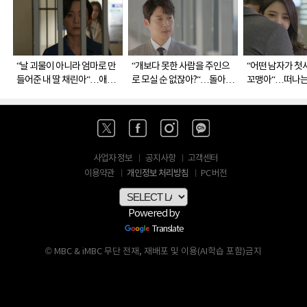
“날 괴물이 아니라 엄마로 만
“개보다 못한 사람을 주인으
“어떤 남자가 첫
들어준 내 딸 채린아“…애틋
로 모실 순 없잖아?“…돌아온
꼬맹아“…떠나는
한 모녀의 눈물
차은혁(송창의)
경)
사업자 정보
공지사항
고객센터
개인정보 처리방침
이용약관
PC 버전
Powered by
Translate
© MBC & iMBC 무단 전재, 재배포 및 이용(AI학습 포함)금지