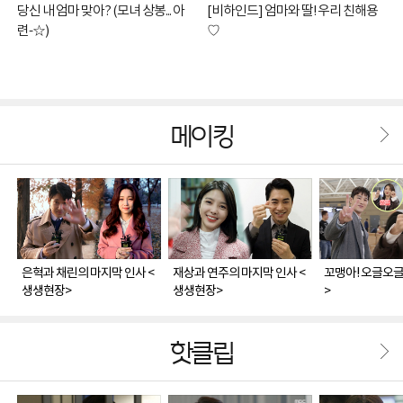
당신 내 엄마 맞아? (모녀 상봉... 아
[비하인드] 엄마와 딸! 우리 친해용
련-☆)
♡
메이킹
은혁과 채린의 마지막 인사 <
재상과 연주의 마지막 인사 <
꼬맹아! 오글오글
생생현장>
생생현장>
>
핫클립