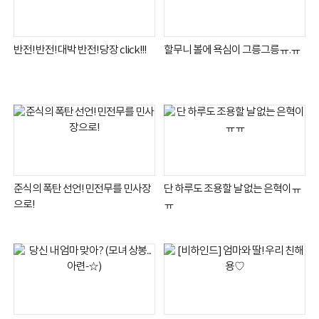
반전! 반전! 대박 반전! 당장 click!!!
할무니 볼에 욕심이 그릉그릉ㅠ.ㅠ
준식의 폭탄 선언! 민전무를 민사장
단 하루도 조용할 날 없는 은혁이ㅠ
으로!
ㅠ