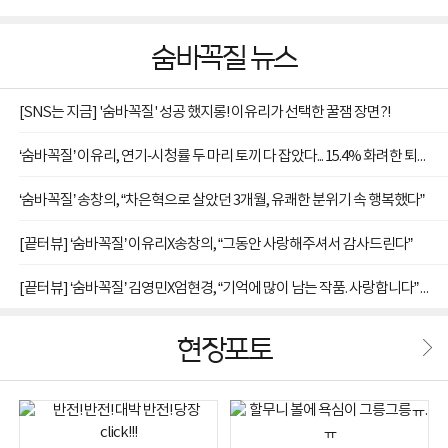
숨바꼭질 뉴스
[SNS는 지금] '숨바꼭질' 성공 했지롱! 이유리가 선택한 꿀잼 장면?!
‘숨바꼭질’ 이유리, 연기-시청률 두 마리 토끼 다 잡았다... 15.4% 화려한 퇴장
‘숨바꼭질’ 송창의, “차은혁으로 살았던 3개월, 유쾌한 분위기 속 행복했다”
[끝터뷰] ‘숨바꼭질’ 이유리X송창의, “그동안 사랑해주셔서 감사드린다”
[끝터뷰] ‘숨바꼭질’ 김영민X엄현경, “기억에 많이 남는 작품. 사랑합니다” 종영 소감
현장포토