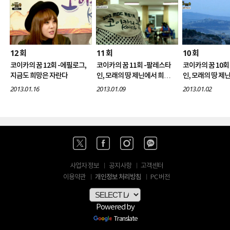
12
11
10
회
회
회
코이카의 꿈 12회 -에필로그,
코이카의 꿈 11회 -팔레스타
코이카의 꿈 10회
지금도 희망은 자란다
인, 모래의 땅 제닌에서 희망
인, 모래의 땅 제
을 보듬다Ⅱ
을 보듬다Ⅰ
2013.01.16
2013.01.09
2013.01.02
사업자 정보
공지사항
고객센터
개인정보 처리방침
이용약관
PC 버전
Powered by
Translate