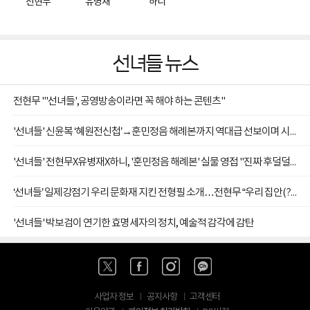
전현무
유병재
하니
선녀들 뉴스
전현무 "'선녀들', 공영방송이라면 꼭 해야 하는 콘텐츠"
'선녀들' 신윤복 ‘혜원전신첩’→훈민정음 해례본까지 역대급 선보이며 시즌 종영
'선녀들' 전현무X유병재X하니, '훈민정음 해례본' 실물 영접 "진짜 후덜덜하다"
‘선녀들’ 일제강점기 우리 문화재 지킨 전형필 소개…전현무 “우리 집안(?) 사람”
'선녀들' 박보검이 연기한 효명세자의 정치, 예술적 감각에 감탄
사업자 정보
공지사항
고객센터