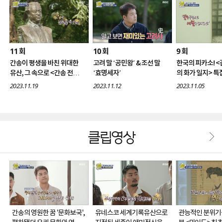
11
10
9
회
회
회
간송이 평생을 바친 위대한
고려 말 ‘공민왕’ & 조선 말
한국의 피카소! <
유산, 그 속으로 <간송 전형
‘효명세자’
의 화가 일지> 특
필 컬렉션> 특집!
2023.11.19
2023.11.12
2023.11.05
클립영상
간송의 영원한 꿈 '문화보국',
유네스코 세계기록유산으로
관능적인 분위기