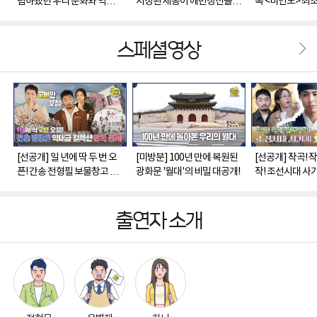
폄하됐던 우리 문화와 역사의
지정된 세종이 애민정신을 담
복 <미인도> 최초
제자리를 찾기 위해 힘쓴 간
아 만든 <훈민정음 해례본>
송
스페셜영상
[선공개] 일 년에 딱 두 번 오
[미방분] 100년 만에 복원된
[선공개] 작곡! 
픈! 간송 전형필 보물창고 단
광화문 '월대'의 비밀 대공개!
작! 조선시대 사
독 공개!
자~😲
출연자 소개