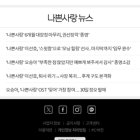
나쁜사랑 뉴스
'나쁜사랑' 6개월 대장정 마무리, 권선징악 '종영'
'나쁜사랑' 이선호, '스윗함'으로 '모닝 힐링' 선사... 마지막까지 '임무 완수'
'나쁜사랑' 오승아 "부족한 점 많았지만 예쁘게 봐주셔서 감사" 종영소감
'나쁜사랑' 이선호, 퇴사 위기→사장 복귀… 후계 구도 본격화
오승아, '나쁜사랑' OST '잊어' 가창 참여… 30일 정오 발매
사업자 정보
공지사항
고객센터
개인정보 처리방침
이용약관
PC 버전