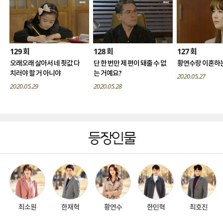
129
128
127
회
회
회
오래오래 살아서 네 죗값 다
단 한 번만 제 편이 돼줄 수 없
황연수랑 이혼하는
치러야 할 거 아니야
는 거예요?
2020.05.27
2020.05.29
2020.05.28
등장인물
최소원
한재혁
황연수
한민혁
최호진