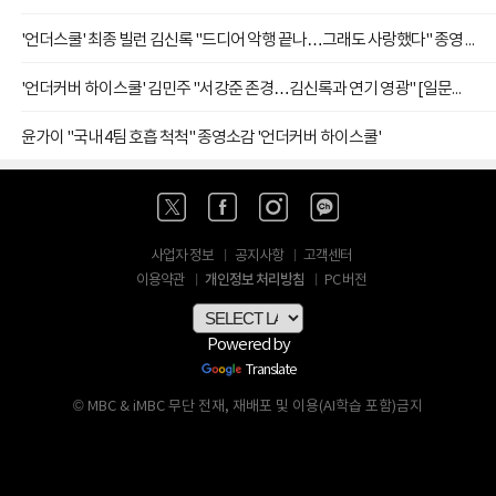
'언더스쿨' 최종 빌런 김신록 "드디어 악행 끝나…그래도 사랑했다" 종영 소감
'언더커버 하이스쿨' 김민주 "서강준 존경…김신록과 연기 영광" [일문일답]
윤가이 "국내 4팀 호흡 척척" 종영소감 '언더커버 하이스쿨'
사업자 정보
공지사항
고객센터
개인정보 처리방침
이용약관
PC 버전
Powered by
Translate
© MBC & iMBC 무단 전재, 재배포 및 이용(AI학습 포함)금지