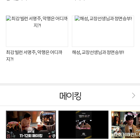
최강 빌런 서명주, 악행은 어디까
해성, 교장선생님과 정면승부!
지?!
메이킹