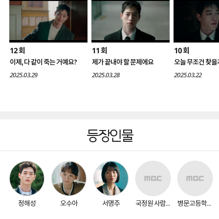
12
11
10
회
회
회
이제, 다 같이 죽는 거예요?
제가 끝내야 할 문제에요
오늘 무조건 찾을
2025.03.29
2025.03.28
2025.03.22
등장인물
정해성
오수아
서명주
국정원 사람들
병문고등학교 학생회