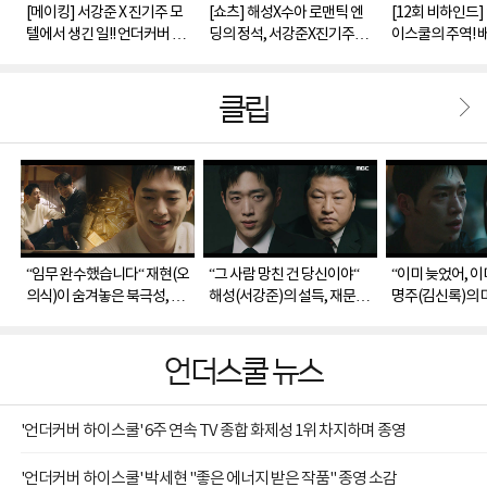
[메이킹] 서강준 X 진기주 모
[쇼츠] 해성X수아 로맨틱 엔
[12회 비하인드]
텔에서 생긴 일!! 언더커버 하
딩의 정석, 서강준X진기주
이스쿨의 주역! 
이스쿨 마지막 메이킹🏫
는? 현실 코미디 엔딩ㅋㅋ
지막 인사
클립
“임무 완수했습니다“ 재현(오
“그 사람 망친 건 당신이야“
“이미 늦었어, 이미
의식)이 숨겨놓은 북극성, 금
해성(서강준)의 설득, 재문
명주(김신록)의 
괴를 찾아낸 해성(서강준)!
(박진우)의 마지막 선택
언더스쿨 뉴스
'언더커버 하이스쿨' 6주 연속 TV 종합 화제성 1위 차지하며 종영
'언더커버 하이스쿨' 박세현 "좋은 에너지 받은 작품" 종영 소감