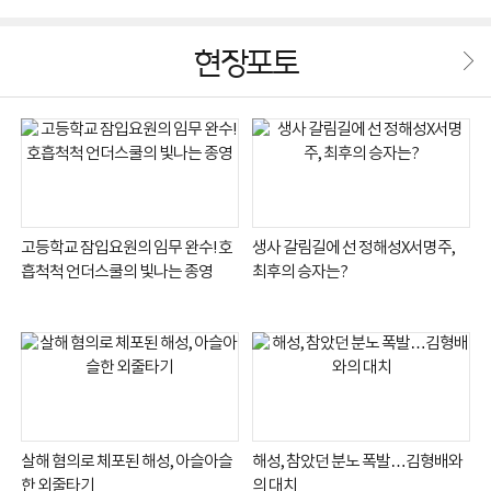
현장포토
고등학교 잠입요원의 임무 완수! 호
생사 갈림길에 선 정해성X서명주,
흡척척 언더스쿨의 빛나는 종영
최후의 승자는?
살해 혐의로 체포된 해성, 아슬아슬
해성, 참았던 분노 폭발…김형배와
한 외줄타기
의 대치