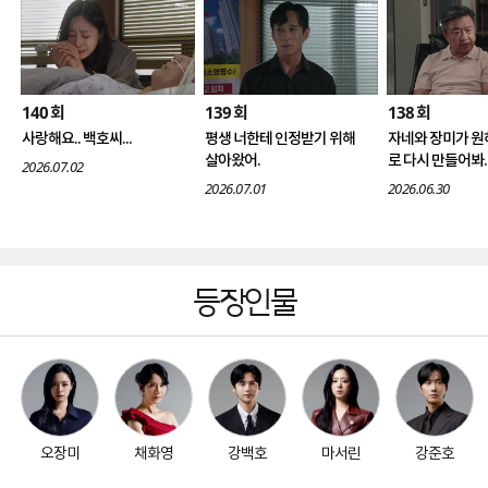
140
139
138
회
회
회
사랑해요.. 백호씨...
평생 너한테 인정받기 위해
자네와 장미가 원
살아왔어.
로 다시 만들어봐.
2026.07.02
2026.07.01
2026.06.30
등장인물
오장미
채화영
강백호
마서린
강준호