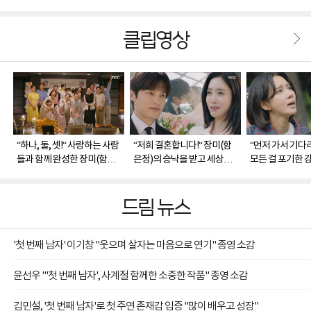
클립영상
“하나, 둘, 셋!“ 사랑하는 사람
“저희 결혼합니다!“ 장미(함
“먼저 가서 기다
들과 함께 완성한 장미(함은
은정)의 승낙을 받고 세상을
모든 걸 포기한 
정) X 백호(윤선우)의 해피엔
다 가진 듯한 백호(윤선우)
의 최후
딩
드림 뉴스
'첫 번째 남자' 이기창 "웃으며 살자는 마음으로 연기" 종영 소감
윤선우 "'첫 번째 남자', 사계절 함께한 소중한 작품" 종영 소감
김민설, '첫 번째 남자'로 첫 주연 존재감 입증 "많이 배우고 성장"