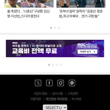
올 게 왔다…'나혼산' 구성환·김신
'유부녀 킬러' 원작자 "공효진·정준
영·이선민, 드디어 뭉친다
원, 최고의 배우…연기 구멍 無"
사업자 정보
공지사항
고객센터
개인정보 처리방침
이용약관
PC 버전