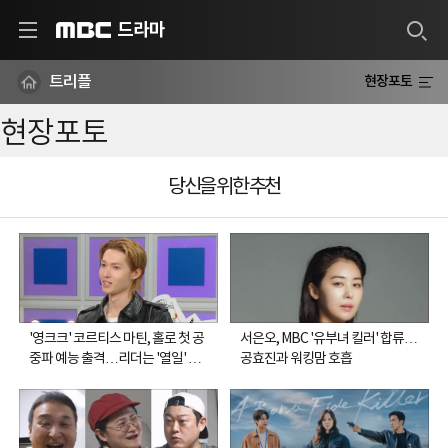
드라마
MBC
트리플
현장포토
현장포토
당신을 위한 추천
'영크크' 코르티스 마틴, 홀로 첫 공
서은오, MBC '유부녀 킬러' 합류…
중파 예능 출격…리더는 '열일' 중
공효진과 워킹맘 호흡
(라스)