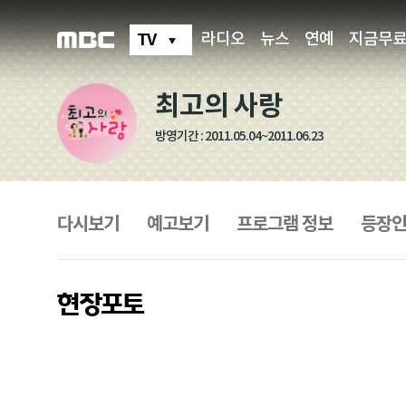
최
고
의
TV
라디오
뉴스
연예
지금무
사
랑
현
장
최고의 사랑
포
토
방영기간 : 2011.05.04~2011.06.23
프
로
그
다시보기
예고보기
프로그램 정보
등장
램
메
뉴
현장포토