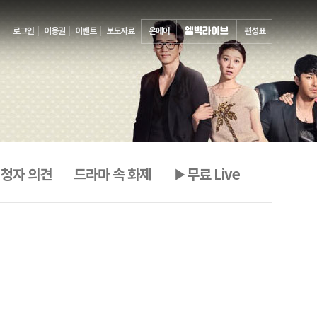
로그인
이용권
이벤트
보도자료
온에어
편성표
청자 의견
드라마 속 화제
▶무료 Live