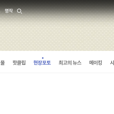
료
명작
인물
핫클립
현장포토
최고의 뉴스
메이킹
시