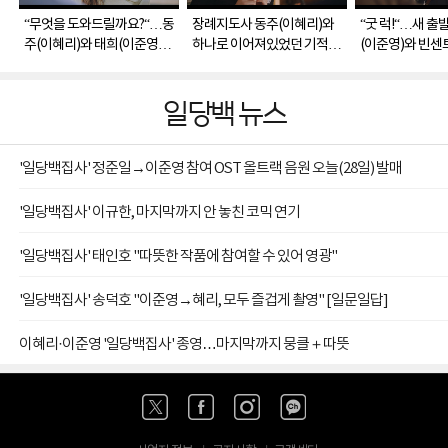
“무엇을 도와드릴까요?“…동
장례지도사 동주(이혜리)와
“굿 럭!“…새 출
주(이혜리)와 태희(이준영)의
하나로 이어져있었던 기적 같
(이준영)와 빈센트
기적은 계속 진행 중...☆
은 인연들
그리고...
일당백 뉴스
'일당백집사' 정준일→이준영 참여 OST 올트랙 음원 오늘(28일) 발매
'일당백집사' 이규한, 마지막까지 안 놓친 코믹 연기
'일당백집사' 태인호 "따뜻한 작품에 참여할 수 있어 영광"
'일당백집사' 송덕호 "이준영→혜리, 모두 즐겁게 촬영" [일문일답]
이혜리·이준영 '일당백집사' 종영…마지막까지 뭉클＋따뜻