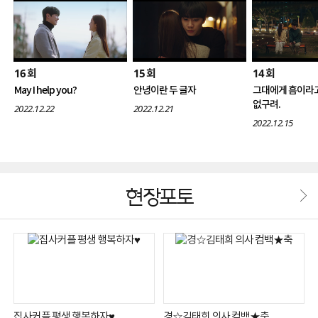
16
15
14
회
회
회
May I help you?
안녕이란 두 글자
그대에게 흠이라
없구려.
2022.12.22
2022.12.21
2022.12.15
현장포토
집사커플 평생 행복하자♥
경☆김태희 의사 컴백★축