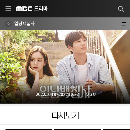
드라마
MBC
일당백집사
317
2022.10.19~2022.12.22
다시보기