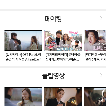
메이킹
[일당백집사] OST Part 6, 이
[마지막회 메이킹] 굿바이😭
[마지막회 선공개
준영 '다시 오늘(A Fine Day)'
집사커플💖이혜리X이준영!
잘라주세요, 거기
다같이 울고 웃었던🤣대망의
마지막 촬영 현장 대공개!🎉
클립영상