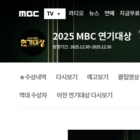
2025
MBC
연
TV
라디오
뉴스
연예
지금무료
기
대
상
2025 MBC 연기대상
방영기간 : 2025.12.30~2025.12.30
프
로
그
★수상내역
다시보기
예고보기
클립영상
램
메
뉴
역대 수상자
이전 연기대상 다시보기