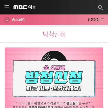
예능
MBC
송스틸러
방청신청
방청신청