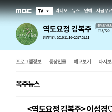
역
도
요
TV
라디오
뉴스
연예
지금무
정
김
복
주
역도요정 김복주
(지
좋
♡ 3,720
금
아
무
방영기간 : 2016.11.16~2017.01.11
요
료)
복
주
프
뉴
로
스
그
프로그램정보
등장인물
예고보기
다시보
램
메
뉴
복주뉴스
<역도요정 김복주> 이성경♡