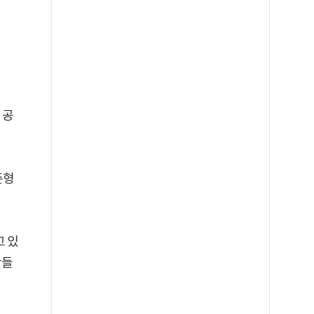
 공
준형
고 있
만들