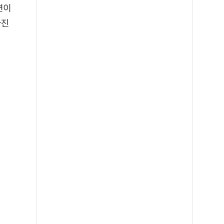
면이
사진