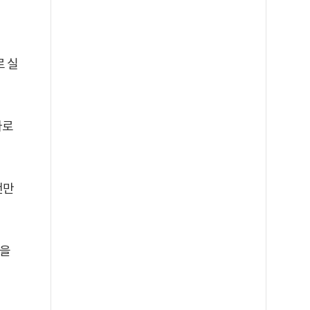
로 실
바로
랜만
랑을