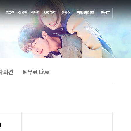
로그인
이용권
이벤트
보도자료
온에어
편성표
자의견
▶무료 Live
'