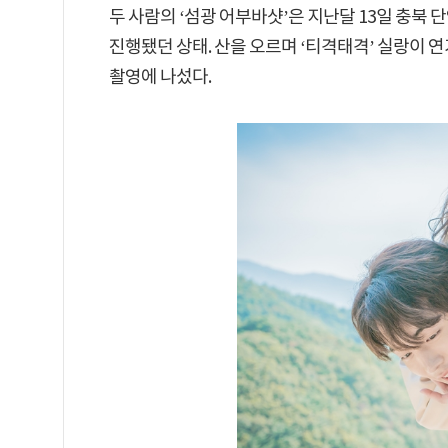
두 사람의 ‘섬광 어부바샷’은 지난달 13일 충북
진행됐던 상태. 산을 오르며 ‘티격태격’ 실랑이 연
촬영에 나섰다.