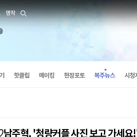
료
명작
기
핫클립
메이킹
현장포토
복주뉴스
시청
남주혁, '청량커플 사진 보고 가세요!