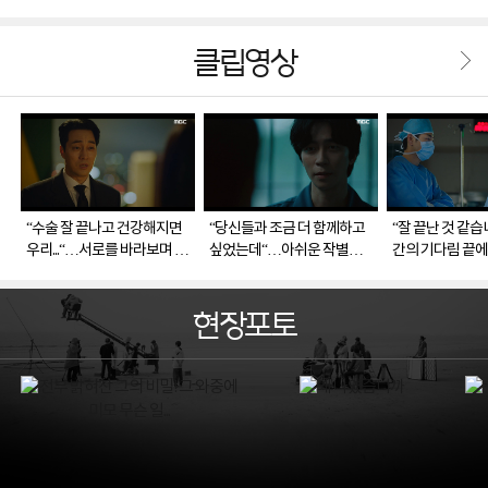
클립영상
“수술 잘 끝나고 건강해지면
“당신들과 조금 더 함께하고
“잘 끝난 것 같
우리...“…서로를 바라보며 미
싶었는데“…아쉬운 작별을
간의 기다림 끝
래를 약속하는 이한(소지섭)
하는 이한(소지섭)과 제이든
되찾은 소연(장서
과 석영(임수향)
(신성록)
현장포토