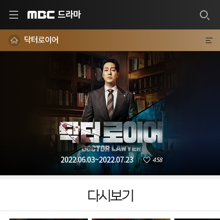
드라마
MBC
닥터로이어
458
2022.06.03~2022.07.23
다시보기