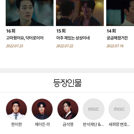
16
15
14
회
회
회
고마웠어요, 닥터로이어
아주 재밌는 상상이네
궁금해졌거든
2022.07.23
2022.07.22
2022.07.16
등장인물
한이한
제이든 리
금석영
반석재단 & 병원 관련자들
새희망 변호사사무소 & 의료범죄전담부