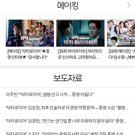
메이킹
[메이킹] '닥터로이어' 🌟종
[16회 하이라이트] 마지막으
[16회 메이킹] 
영 인터뷰🌟 “감사합니다“
로 인사하죠. 고마웠어요. 닥
다! 임수향~,예쁘
터로이어
막까지 유쾌✨그
터로이어>마지막
보도자료
이주빈 "'닥터로이어', 설렘 안고 시작…종영 아쉽다"
'닥터로이어' 김호정, 최후 진술자로 이경영 악행 밝혀→종영 소감 "촬영 내내 즐거워"
'닥터로이어' 강경헌, "연기는 연기일 뿐 너무 미워하지 말아 달라" 종영 소감
'닥터로이어' 소지섭, "아낌없는 응원과 사랑 감사" 애정 가득 종영 소감