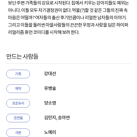
보단 주변 가족들의 강요로 시작된다. 집에서 키우는 강아지들도 예외는
아니다. 이들 모두 자기결정권이 없다. 억울(?)할 것 같은 그들의 진짜 속
마음은 어떨까? 여자들의 출산 후기만큼이나 리얼한 남자들의 이야기.
그리고 이들을 둘러싼 마을사람들의 끈끈한 우정과 사랑을 담은 하이퍼
리얼리즘 휴먼 코미디를 시작해 보려 한다.
만드는 사람들
강대선
기획
유병술
제작
양소영
프로듀서
김민지, 송아연
조연출
노예리
극본