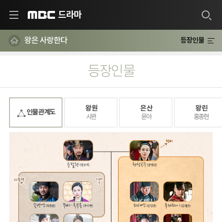
드라마
MBC
왕은 사랑한다
등장인물
등장인물
왕 원
은 산
왕 린
인물 관계도
시완
윤아
홍종현