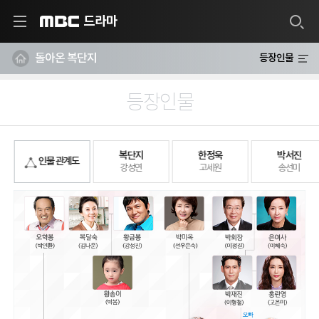
드라마
MBC
돌아온 복단지
등장인물
등장인물
복단지
한정욱
박서진
인물 관계도
강성연
고세원
송선미