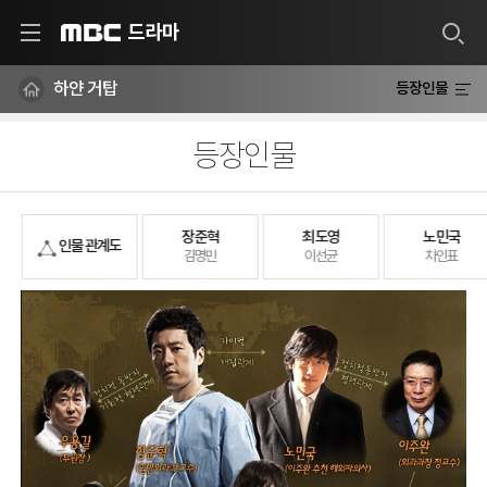
드라마
MBC
하얀 거탑
등장인물
등장인물
장준혁
최도영
노민국
인물 관계도
김명민
이선균
차인표