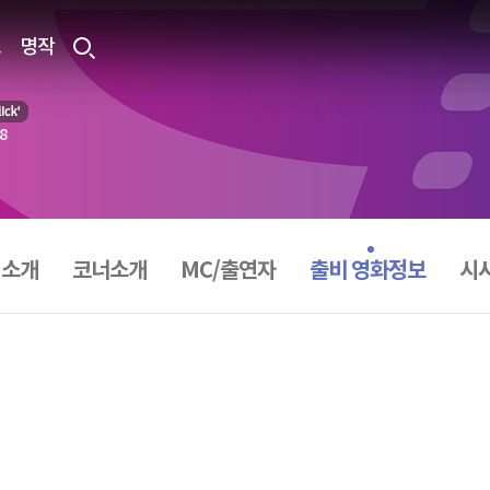
료
명작
28
 소개
코너소개
MC/출연자
출비 영화정보
시