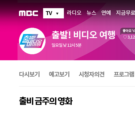
출
발!
비
TV
라디오
뉴스
연예
지금무
디
오
여
행
출발! 비디오 여행
출
좋
♡ 3,1
비
아
금
일요일 낮 12시 5분
요
주
의
영
프
화
로
그
다시보기
예고보기
시청자의견
프로그램
램
메
뉴
출비 금주의 영화