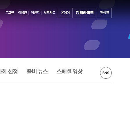
로그인
이용권
이벤트
보도자료
온에어
편성표
사회 신청
출비 뉴스
스페셜 영상