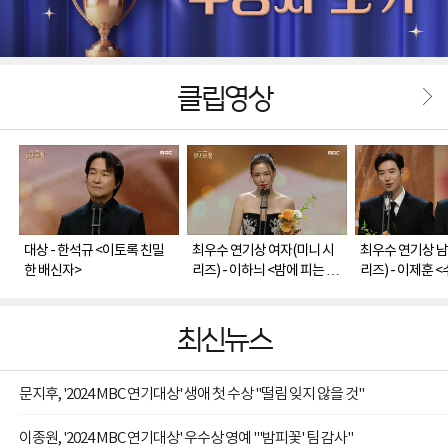
클립영상
대상 - 한석규 <이토록 친밀
최우수 연기상 여자(미니 시
최우수 연기상 남
한 배신자>
리즈) - 이하늬 <밤에 피는 꽃
리즈) - 이제훈 
>
1958>, 유연석 
화는>
최신뉴스
문지후, '2024 MBC 연기대상' 생애 첫 수상 "떨림 잊지 않을 것"
이종원, '2024 MBC 연기대상' 우수상 영예 "'밤피꽃' 팀 감사"