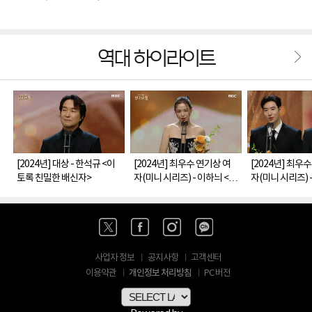
역대 하이라이트
[2024년] 대상 - 한석규 <이
[2024년] 최우수 연기상 여
[2024년] 최우
토록 친밀한 배신자>
자(미니 시리즈) - 이하늬 <밤
자(미니 시리즈) 
에 피는 꽃>
사반장 1958>,
거신 전화는>
사업자 정보
공지사항
고객센터
개인정보 처리방침
이용약관
PC 버전