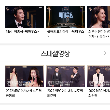
대상 - 이종석 <빅마우스>
올해의 드라마상 - <빅마우스
최우수 연기상 (
>
여자 - 임윤아 
스페셜영상
2022 MBC 연기대상 포토월
2022 MBC 연기대상 포토월
2022 MBC 연
한동희
최준영
최원영